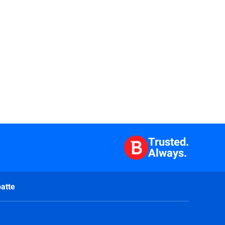
Trusted.
Always.
atte