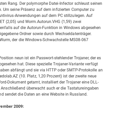
sten Rang. Der polymorphe Datei-Infector schleust seinen
in. Um seine Präsenz auf dem infizierten Computer zu
 Antivirus-Anwendungen auf dem PC stillzulegen. Auf
.AET (2,05) und Worm.Autorun.VHG (1,59) zwei
 ebenfalls auf die Autorun-Funktion in Windows abgesehen
freigegebene Ordner sowie durch Wechseldatenträger.
k-Wurm, der die Windows-Schwachstelle MS08-067
Position neun ist ein Passwort-stehlender Trojaner, der es
gesehen hat. Diese spezielle Trojaner-Variante verfügt
gaben abfängt und sie via HTTP oder SMTP-Protokolle an
dolab.AZ (10. Platz, 1,20 Prozent) ist der zweite neue
rd-Dokument getarnt, installiert der Trojaner eine DLL-
. Anschließend überwacht auch er die Tastatureingaben
d sendet die Daten an eine Website in Russland.
ovember 2009: