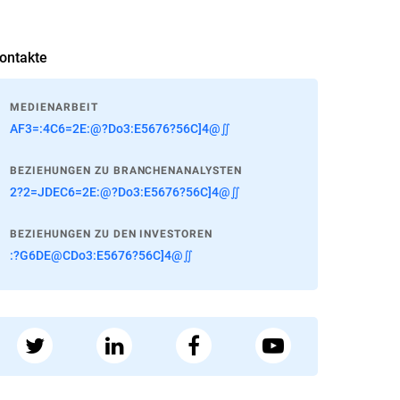
ontakte
MEDIENARBEIT
AF3=:4C6=2E:@?Do3:E5676?56C]4@∬
BEZIEHUNGEN ZU BRANCHENANALYSTEN
2?2=JDEC6=2E:@?Do3:E5676?56C]4@∬
BEZIEHUNGEN ZU DEN INVESTOREN
:?G6DE@CDo3:E5676?56C]4@∬