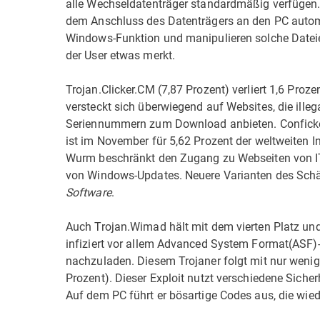
alle Wechseldatenträger standardmäßig verfügen.
dem Anschluss des Datenträgers an den PC autom
Windows-Funktion und manipulieren solche Datei
der User etwas merkt.
Trojan.Clicker.CM (7,87 Prozent) verliert 1,6 Pro
versteckt sich überwiegend auf Websites, die ill
Seriennummern zum Download anbieten. Conficke
ist im November für 5,62 Prozent der weltweiten In
Wurm beschränkt den Zugang zu Webseiten von IT-
von Windows-Updates. Neuere Varianten des Schädl
Software
.
Auch Trojan.Wimad hält mit dem vierten Platz und 
infiziert vor allem Advanced System Format(ASF)
nachzuladen. Diesem Trojaner folgt mit nur weni
Prozent). Dieser Exploit nutzt verschiedene Siche
Auf dem PC führt er bösartige Codes aus, die wi