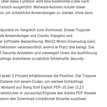
 Über diese Funktion wird eine bestimmte Datei nach
atisch ausgeführt. Malware-Autoren nutzen diese
en, um schädliche Anwendungen zu starten, ohne dass
zentpunkte im Vergleich zum Vormonat. Dieser Trojaner
egale Anwendungen wie Cracks, Keygens und
r (offizielle Bezeichnung: Win32.Worm.Downadup.Gen)
fektionen verantwortlich, womit er Platz drei belegt. Der
Security-Anbietern und verweigert Usern die Ausführung
ings installieren zusätzlich fehlerhafte
Security-
exakt 5 Prozent Infektionsrate die Position. Der Trojaner
-Dateien mit einem Codec, um weitere Schädlinge
g Abstand auf Rang fünf Exploit.PDF-JS.Gen (3,23
rheitslücken in Javascript-Engines des Adobe PDF Reader.
ederum den Download schädlicher Binaries auslösen.