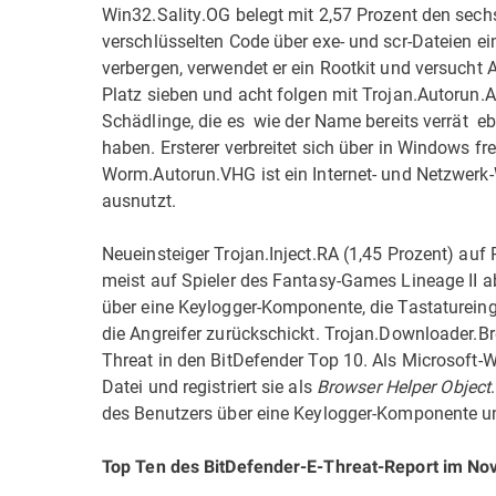
Win32.Sality.OG belegt mit 2,57 Prozent den sech
verschlüsselten Code über exe- und scr-Dateien e
verbergen, verwendet er ein Rootkit und versucht
Platz sieben und acht folgen mit Trojan.Autorun
Schädlinge, die es  wie der Name bereits verrät 
haben. Ersterer verbreitet sich über in Windows 
Worm.Autorun.VHG ist ein Internet- und Netzwer
ausnutzt.
Neueinsteiger Trojan.Inject.RA (1,45 Prozent) auf 
meist auf Spieler des Fantasy-Games Lineage II ab
über eine Keylogger-Komponente, die Tastaturein
die Angreifer zurückschickt. Trojan.Downloader.Bre
Threat in den BitDefender Top 10. Als Microsoft-Wo
Datei und registriert sie als
Browser Helper Object
des Benutzers über eine Keylogger-Komponente un
Top Ten des BitDefender-E-Threat-Report im N