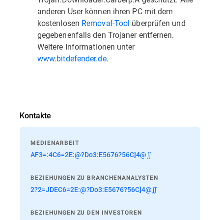
anderen User können ihren PC mit dem
kostenlosen
Removal-Tool
überprüfen und
gegebenenfalls den Trojaner entfernen.
Weitere Informa­tionen unter
www.bitdefender.de
.
Kontakte
MEDIENARBEIT
AF3=:4C6=2E:@?Do3:E5676?56C]4@∬
BEZIEHUNGEN ZU BRANCHENANALYSTEN
2?2=JDEC6=2E:@?Do3:E5676?56C]4@∬
BEZIEHUNGEN ZU DEN INVESTOREN