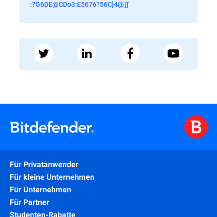
:?G6DE@CDo3:E5676?56C]4@∬
Für Privatanwender
Für kleine Unternehmen
Für Unternehmen
Für Partner
Studenten-Rabatte