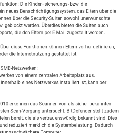
funktion: Die Kinder¬sicherungs- bzw. die
ein neues Benachrichtigungssystem, das Eltern über die
i können über die Security-Suiten sowohl unerwünschte
. geblockt werden. Überdies bieten die Suiten auch
orts, die den Eltern per E-Mail zugestellt werden.
 Über diese Funktionen können Eltern vorher definieren,
r die Internetnutzung gestattet ist.
er SMB-Netzwerken:
werken von einem zentralen Arbeitsplatz aus.
nnerhalb eines Netzwerkes installiert ist, kann per
 2010 erkennen das Scannen von als sicher bekannten
sten Scan-Vorgang untersucht. BitDefender stellt zudem
teien bereit, die als vertrauenswürdig bekannt sind. Dies
 und reduziert merklich die Systembelastung. Dadurch
leistungsschwächere Computer.