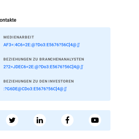
ontakte
MEDIENARBEIT
AF3=:4C6=2E:@?Do3:E5676?56C]4@∬
BEZIEHUNGEN ZU BRANCHENANALYSTEN
2?2=JDEC6=2E:@?Do3:E5676?56C]4@∬
BEZIEHUNGEN ZU DEN INVESTOREN
:?G6DE@CDo3:E5676?56C]4@∬