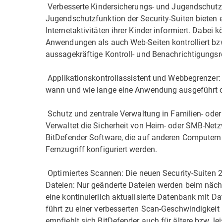
 Verbesserte Kindersicherungs- und Jugendschutz
Jugendschutzfunktion der Security-Suiten bieten 
Internetaktivitäten ihrer Kinder informiert. Dabe
Anwendungen als auch Web-Seiten kontrolliert bzw
aussagekräftige Kontroll- und Benachrichtigungsrep
 Applikationskontrollassistent und Webbegrenzer:
wann und wie lange eine Anwendung ausgeführt ode
 Schutz und zentrale Verwaltung in Familien- od
Verwaltet die Sicherheit von Heim- oder SMB-Netz
BitDefender Software, die auf anderen Computern i
Fernzugriff konfiguriert werden.
 Optimiertes Scannen: Die neuen Security-Suiten
Dateien: Nur geänderte Dateien werden beim näch
eine kontinuierlich aktualisierte Datenbank mit Da
führt zu einer verbesserten Scan-Geschwindigkeit
empfiehlt sich BitDefender auch für ältere bzw. 