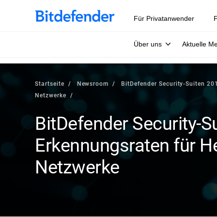
Für Privatanwender
F
Über uns
Aktuelle M
Startseite
Newsroom
BitDefender Security-Suiten 2
Netzwerke
BitDefender Security-S
Erkennungsraten für H
Netzwerke