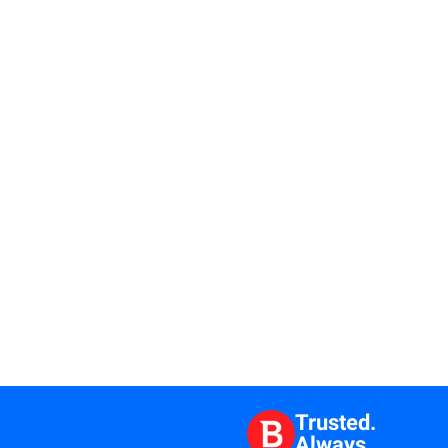
Trusted.
Always.