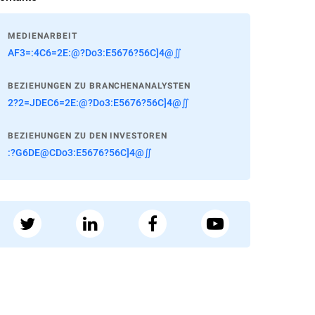
MEDIENARBEIT
AF3=:4C6=2E:@?Do3:E5676?56C]4@∬
BEZIEHUNGEN ZU BRANCHENANALYSTEN
2?2=JDEC6=2E:@?Do3:E5676?56C]4@∬
BEZIEHUNGEN ZU DEN INVESTOREN
:?G6DE@CDo3:E5676?56C]4@∬