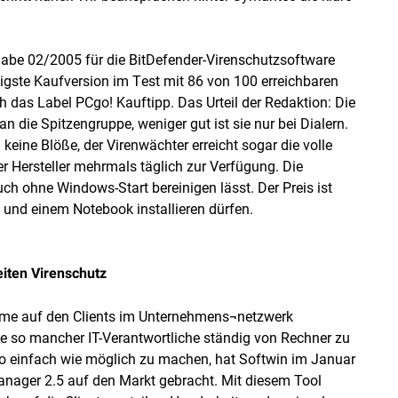
sgabe 02/2005 für die BitDefender-Virenschutzsoftware
tigste Kaufversion im Test mit 86 von 100 erreichbaren
as Label PCgo! Kauftipp. Das Urteil der Redaktion: Die
n die Spitzengruppe, weniger gut ist sie nur bei Dialern.
keine Blöße, der Virenwächter erreicht sogar die volle
er Hersteller mehrmals täglich zur Verfügung. Die
ch ohne Windows-Start bereinigen lässt. Der Preis ist
 und einem Notebook installieren dürfen.
eiten Virenschutz
mme auf den Clients im Unternehmens¬netzwerk
e so mancher IT-Verantwortliche ständig von Rechner zu
o einfach wie möglich zu machen, hat Softwin im Januar
anager 2.5 auf den Markt gebracht. Mit diesem Tool