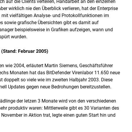
 auf die Clients verteilen, Handarbeit an den einzelnen
r wirklich nie den Überblick verlieren, hat der Enterprise
it vielfältigen Analyse- und Protokollfunktionen im
s sowie grafische Übersichten gibt es damit auf
anager beispielsweise in Grafiken aufzeigen, wann und
spürt wurden.
 (Stand: Februar 2005)
en wie 2004, erläutert Martin Siemens, Geschäftsführer
n sechs Monaten hat das BitDefender Virenlabor 11.650 neue
fast doppelt so viele wie im zweiten Halbjahr 2003. Diese
nell Updates gegen neue Bedrohungen bereitzustellen.
hädlinge der letzen 3 Monate wird von den verschiedenen
hr produktiv waren: Mittlerweile gibt es 30 Varianten des
ovember in Aktion trat, legte einen guten Start hin und