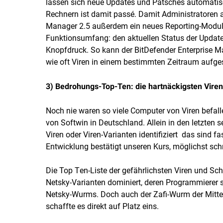
lassen sich neue Updates und Patsches automatisch
Rechnern ist damit passé. Damit Administratoren abe
Manager 2.5 außerdem ein neues Reporting-Modul m
Funktionsumfang: den aktuellen Status der Update
Knopfdruck. So kann der BitDefender Enterprise M
wie oft Viren in einem bestimmten Zeitraum aufge
3) Bedrohungs-Top-Ten: die hartnäckigsten Viren
Noch nie waren so viele Computer von Viren befall
von Softwin in Deutschland. Allein in den letzte
Viren oder Viren-Varianten identifiziert  das sind 
Entwicklung bestätigt unseren Kurs, möglichst sch
Die Top Ten-Liste der gefährlichsten Viren und Sc
Netsky-Varianten dominiert, deren Programmierer se
Netsky-Wurms. Doch auch der Zafi-Wurm der Mitte N
schaffte es direkt auf Platz eins.