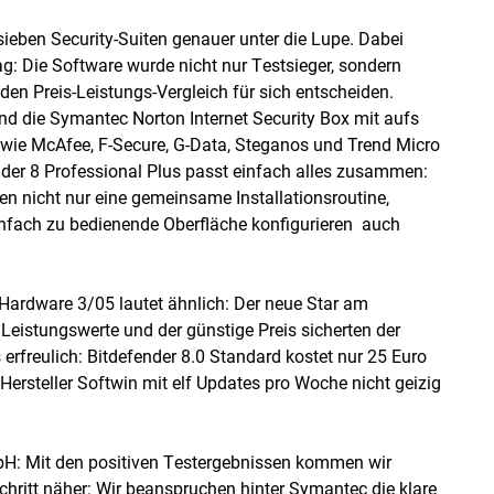
sieben Security-Suiten genauer unter die Lupe. Dabei
g: Die Software wurde nicht nur Testsieger, sondern
den Preis-Leistungs-Vergleich für sich entscheiden.
und die Symantec Norton Internet Security Box mit aufs
wie McAfee, F-Secure, G-Data, Steganos und Trend Micro
ender 8 Professional Plus passt einfach alles zusammen:
n nicht nur eine gemeinsame Installationsroutine,
nfach zu bedienende Oberfläche konfigurieren  auch
Hardware 3/05 lautet ähnlich: Der neue Star am
Leistungswerte und der günstige Preis sicherten der
erfreulich: Bitdefender 8.0 Standard kostet nur 25 Euro
 Hersteller Softwin mit elf Updates pro Woche nicht geizig
H: Mit den positiven Testergebnissen kommen wir
chritt näher: Wir beanspruchen hinter Symantec die klare