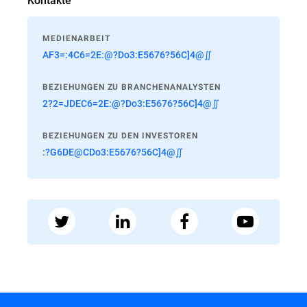
MEDIENARBEIT
AF3=:4C6=2E:@?Do3:E5676?56C]4@∬
BEZIEHUNGEN ZU BRANCHENANALYSTEN
2?2=JDEC6=2E:@?Do3:E5676?56C]4@∬
BEZIEHUNGEN ZU DEN INVESTOREN
:?G6DE@CDo3:E5676?56C]4@∬