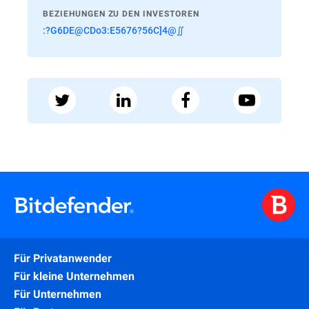
BEZIEHUNGEN ZU DEN INVESTOREN
:?G6DE@CDo3:E5676?56C]4@∬
Für Privatanwender
Für kleine Unternehmen
Für Unternehmen