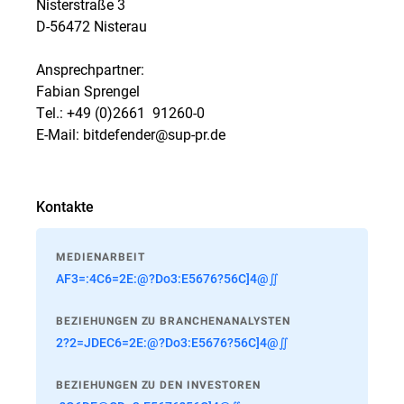
Nisterstraße 3
D-56472 Nisterau
Ansprechpartner:
Fabian Sprengel
Tel.: +49 (0)2661  91260-0
E-Mail: bitdefender@sup-pr.de
Kontakte
MEDIENARBEIT
AF3=:4C6=2E:@?Do3:E5676?56C]4@∬
BEZIEHUNGEN ZU BRANCHENANALYSTEN
2?2=JDEC6=2E:@?Do3:E5676?56C]4@∬
BEZIEHUNGEN ZU DEN INVESTOREN