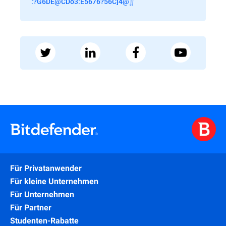
:?G6DE@CDo3:E5676?56C]4@∬
Für Privatanwender
Für kleine Unternehmen
Für Unternehmen
Für Partner
Studenten-Rabatte