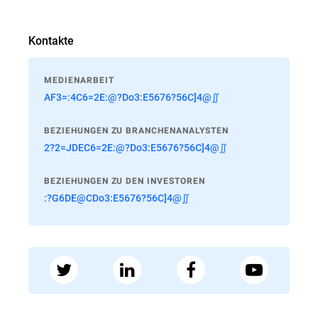
Kontakte
MEDIENARBEIT
AF3=:4C6=2E:@?Do3:E5676?56C]4@∬
BEZIEHUNGEN ZU BRANCHENANALYSTEN
2?2=JDEC6=2E:@?Do3:E5676?56C]4@∬
BEZIEHUNGEN ZU DEN INVESTOREN
:?G6DE@CDo3:E5676?56C]4@∬