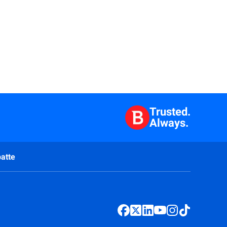
Trusted.
Always.
atte