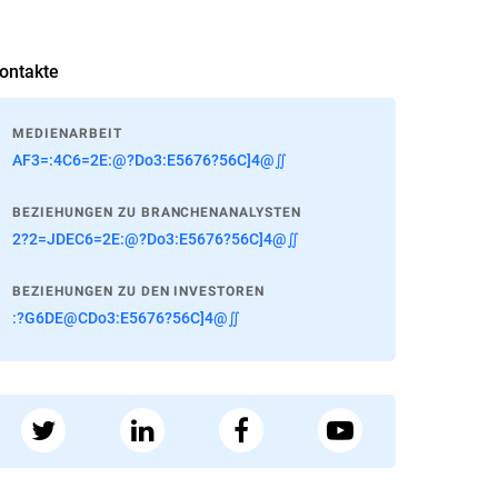
ontakte
MEDIENARBEIT
AF3=:4C6=2E:@?Do3:E5676?56C]4@∬
BEZIEHUNGEN ZU BRANCHENANALYSTEN
2?2=JDEC6=2E:@?Do3:E5676?56C]4@∬
BEZIEHUNGEN ZU DEN INVESTOREN
:?G6DE@CDo3:E5676?56C]4@∬