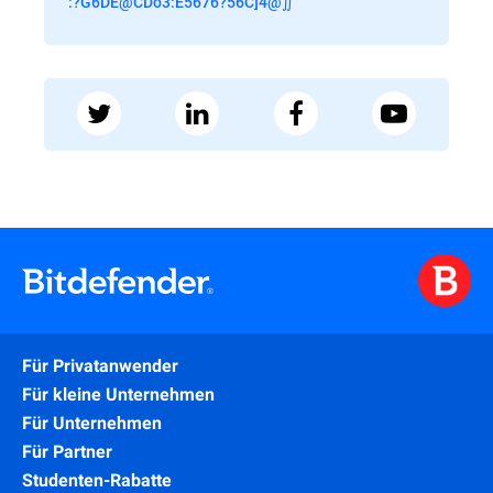
:?G6DE@CDo3:E5676?56C]4@∬
Für Privatanwender
Für kleine Unternehmen
Für Unternehmen
Für Partner
Studenten-Rabatte