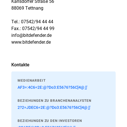
Karlsdorfer Straße 56
88069 Tettnang
Tel.: 07542/94 44 44
Fax.: 07542/94 44 99
info@bitdefender.de
www.bitdefender.de
Kontakte
MEDIENARBEIT
AF3=:4C6=2E:@?Do3:E5676?56C]4@∬
BEZIEHUNGEN ZU BRANCHENANALYSTEN
2?2=JDEC6=2E:@?Do3:E5676?56C]4@∬
BEZIEHUNGEN ZU DEN INVESTOREN