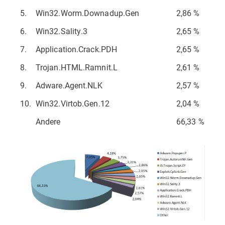
5.
Win32.Worm.Downadup.Gen
2,86 %
6.
Win32.Sality.3
2,65 %
7.
Application.Crack.PDH
2,65 %
8.
Trojan.HTML.Ramnit.L
2,61 %
9.
Adware.Agent.NLK
2,57 %
10.
Win32.Virtob.Gen.12
2,04 %
Andere
66,33 %