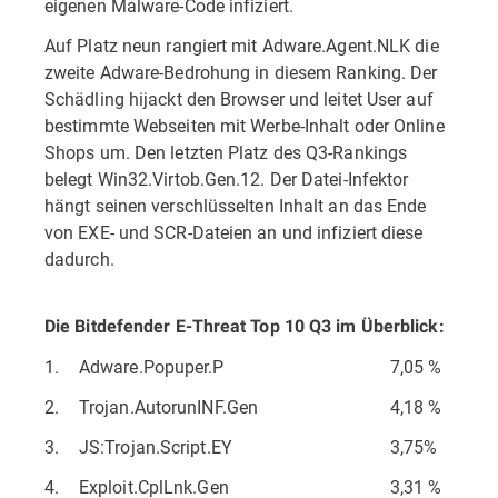
eigenen Malware-Code infiziert.
Auf Platz neun rangiert mit Adware.Agent.NLK die
zweite Adware-Bedrohung in diesem Ranking. Der
Schädling hijackt den Browser und leitet User auf
bestimmte Webseiten mit Werbe-Inhalt oder Online
Shops um. Den letzten Platz des Q3-Rankings
belegt Win32.Virtob.Gen.12. Der Datei-Infektor
hängt seinen verschlüsselten Inhalt an das Ende
von EXE- und SCR-Dateien an und infiziert diese
dadurch.
Die Bitdefender E-Threat Top 10 Q3 im Überblick:
1.
Adware.Popuper.P
7,05 %
2.
Trojan.AutorunINF.Gen
4,18 %
3.
JS:Trojan.Script.EY
3,75%
4.
Exploit.CplLnk.Gen
3,31 %