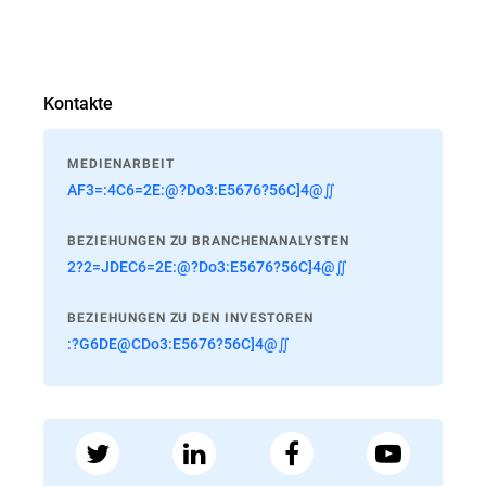
Kontakte
MEDIENARBEIT
AF3=:4C6=2E:@?Do3:E5676?56C]4@∬
BEZIEHUNGEN ZU BRANCHENANALYSTEN
2?2=JDEC6=2E:@?Do3:E5676?56C]4@∬
BEZIEHUNGEN ZU DEN INVESTOREN
:?G6DE@CDo3:E5676?56C]4@∬