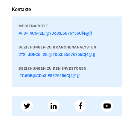
Kontakte
MEDIENARBEIT
AF3=:4C6=2E:@?Do3:E5676?56C]4@∬
BEZIEHUNGEN ZU BRANCHENANALYSTEN
2?2=JDEC6=2E:@?Do3:E5676?56C]4@∬
BEZIEHUNGEN ZU DEN INVESTOREN
:?G6DE@CDo3:E5676?56C]4@∬