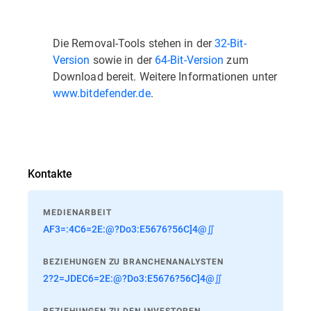
Die Removal-Tools stehen in der
32-Bit-
Version
sowie in der
64-Bit-Version
zum
Download bereit. Weitere Informationen unter
www.bitdefender.de
.
Kontakte
MEDIENARBEIT
AF3=:4C6=2E:@?Do3:E5676?56C]4@∬
BEZIEHUNGEN ZU BRANCHENANALYSTEN
2?2=JDEC6=2E:@?Do3:E5676?56C]4@∬