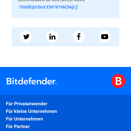
BEZIEHUNGEN ZU DEN INVESTOREN
:?G6DE@CDo3:E5676?56C]4@∬
Für Privatanwender
Für kleine Unternehmen
Für Unternehmen
Für Partner