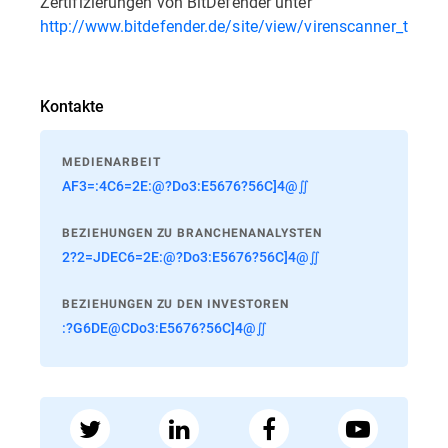
Zertifizierungen von BitDefender unter
http://www.bitdefender.de/site/view/virenscanner_test.h
Kontakte
MEDIENARBEIT
AF3=:4C6=2E:@?Do3:E5676?56C]4@∬
BEZIEHUNGEN ZU BRANCHENANALYSTEN
2?2=JDEC6=2E:@?Do3:E5676?56C]4@∬
BEZIEHUNGEN ZU DEN INVESTOREN
:?G6DE@CDo3:E5676?56C]4@∬