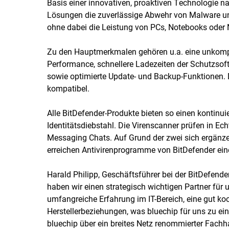
Basis einer innovativen, proaktiven Technologie na
Lösungen die zuverlässige Abwehr von Malware un
ohne dabei die Leistung von PCs, Notebooks oder 
Zu den Hauptmerkmalen gehören u.a. eine unkompli
Performance, schnellere Ladezeiten der Schutzso
sowie optimierte Update- und Backup-Funktionen.
kompatibel.
Alle BitDefender-Produkte bieten so einen kontinui
Identitätsdiebstahl. Die Virenscanner prüfen in Ech
Messaging Chats. Auf Grund der zwei sich ergänz
erreichen Antivirenprogramme von BitDefender ein
Harald Philipp, Geschäftsführer bei der BitDefend
haben wir einen strategisch wichtigen Partner fü
umfangreiche Erfahrung im IT-Bereich, eine gut koor
Herstellerbeziehungen, was bluechip für uns zu ei
bluechip über ein breites Netz renommierter Fachha