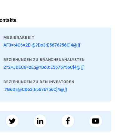
ontakte
MEDIENARBEIT
AF3=:4C6=2E:@?Do3:E5676?56C]4@∬
BEZIEHUNGEN ZU BRANCHENANALYSTEN
2?2=JDEC6=2E:@?Do3:E5676?56C]4@∬
BEZIEHUNGEN ZU DEN INVESTOREN
:?G6DE@CDo3:E5676?56C]4@∬