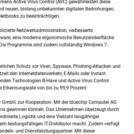
mens Active Virus Control (AVC) gewährleisten diese
d neuen, bislang unbekannten digitalen Bedrohungen,
Netbooks zu beeinträchtigen.
zierte Netzwerkadministration, verbesserte
ftware, eine moderne ergonomische Benutzeroberfläche
 Die Programme sind zudem vollständig Windows 7-
erlichen Schutz vor Viren, Spyware, Phishing-Attacken und
tzeit den Internetdatenverkehr, E-Mails oder Instant
enden Technologien B-Have und Active Virus Control
e Erkennungsrate von bis zu 99,9 Prozent.
er GmbH, zur Kooperation: Mit der bluechip Computer AG
r uns gewinnen können. Das Unternehmen überzeugt durch
dinierte Logistik und eine Vielzahl langjähriger
nem leistungsfähigen IT-Distributor macht. Zudem verfügt
ndels- und Dienstleistungspartner. Mit dieser