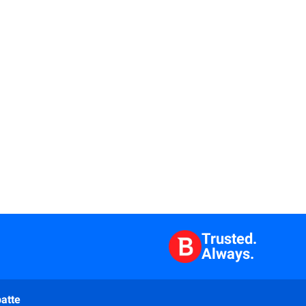
Trusted.
Always.
atte