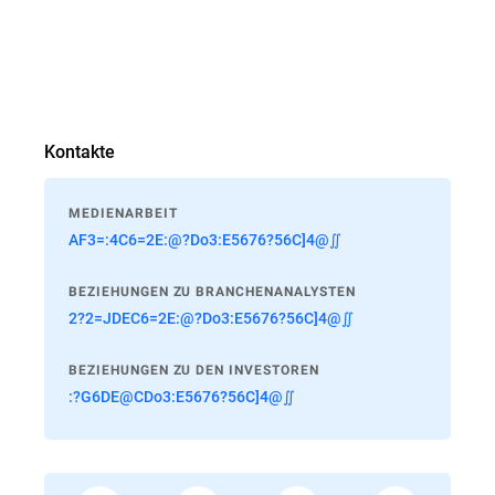
Kontakte
MEDIENARBEIT
AF3=:4C6=2E:@?Do3:E5676?56C]4@∬
BEZIEHUNGEN ZU BRANCHENANALYSTEN
2?2=JDEC6=2E:@?Do3:E5676?56C]4@∬
BEZIEHUNGEN ZU DEN INVESTOREN
:?G6DE@CDo3:E5676?56C]4@∬