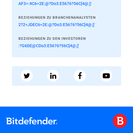
AF3=:4C6=2E:@?Do3:E5676?56C]4@∬
BEZIEHUNGEN ZU BRANCHENANALYSTEN
2?2=JDEC6=2E:@?Do3:E5676?56C]4@∬
BEZIEHUNGEN ZU DEN INVESTOREN
:?G6DE@CDo3:E5676?56C]4@∬