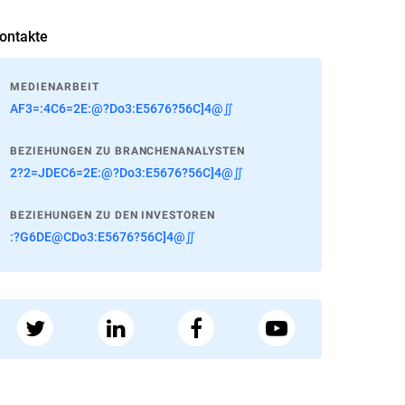
ontakte
MEDIENARBEIT
AF3=:4C6=2E:@?Do3:E5676?56C]4@∬
BEZIEHUNGEN ZU BRANCHENANALYSTEN
2?2=JDEC6=2E:@?Do3:E5676?56C]4@∬
BEZIEHUNGEN ZU DEN INVESTOREN
:?G6DE@CDo3:E5676?56C]4@∬