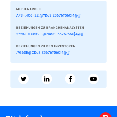
MEDIENARBEIT
AF3=:4C6=2E:@?Do3:E5676?56C]4@∬
BEZIEHUNGEN ZU BRANCHENANALYSTEN
2?2=JDEC6=2E:@?Do3:E5676?56C]4@∬
BEZIEHUNGEN ZU DEN INVESTOREN
:?G6DE@CDo3:E5676?56C]4@∬