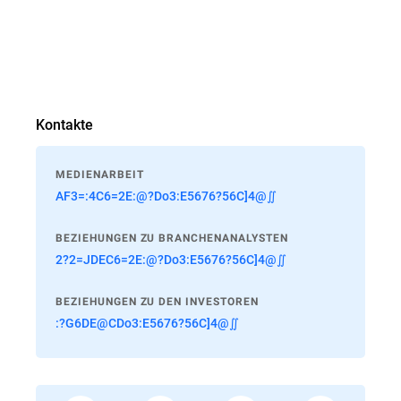
Kontakte
MEDIENARBEIT
AF3=:4C6=2E:@?Do3:E5676?56C]4@∬
BEZIEHUNGEN ZU BRANCHENANALYSTEN
2?2=JDEC6=2E:@?Do3:E5676?56C]4@∬
BEZIEHUNGEN ZU DEN INVESTOREN
:?G6DE@CDo3:E5676?56C]4@∬