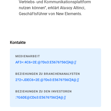
Vertriebs- und Kommunikationsplattform
nutzen können“, erklärt Atasoy Altinci,
Geschäftsführer von New Elements.
Kontakte
MEDIENARBEIT
AF3=:4C6=2E:@?Do3:E5676?56C]4@∬
BEZIEHUNGEN ZU BRANCHENANALYSTEN
2?2=JDEC6=2E:@?Do3:E5676?56C]4@∬
BEZIEHUNGEN ZU DEN INVESTOREN
:?G6DE@CDo3:E5676?56C]4@∬