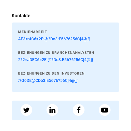
Kontakte
MEDIENARBEIT
AF3=:4C6=2E:@?Do3:E5676?56C]4@∬
BEZIEHUNGEN ZU BRANCHENANALYSTEN
2?2=JDEC6=2E:@?Do3:E5676?56C]4@∬
BEZIEHUNGEN ZU DEN INVESTOREN
:?G6DE@CDo3:E5676?56C]4@∬