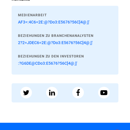
MEDIENARBEIT
AF3=:4C6=2E:@?Do3:E5676?56C]4@∬
BEZIEHUNGEN ZU BRANCHENANALYSTEN
2?2=JDEC6=2E:@?Do3:E5676?56C]4@∬
BEZIEHUNGEN ZU DEN INVESTOREN
:?G6DE@CDo3:E5676?56C]4@∬