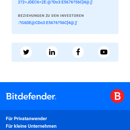
2?2=JDEC6=2E:@?Do3:E5676?56C]4@∬
BEZIEHUNGEN ZU DEN INVESTOREN
:?G6DE@CDo3:E5676?56C]4@∬
Für Privatanwender
Für kleine Unternehmen