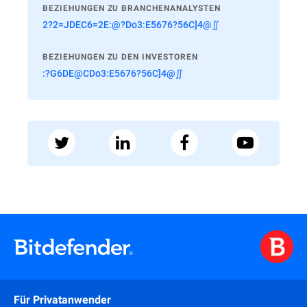
BEZIEHUNGEN ZU BRANCHENANALYSTEN
2?2=JDEC6=2E:@?Do3:E5676?56C]4@∬
BEZIEHUNGEN ZU DEN INVESTOREN
:?G6DE@CDo3:E5676?56C]4@∬
Für Privatanwender