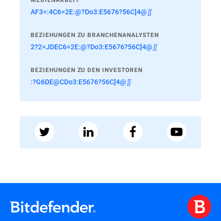
MEDIENARBEIT
AF3=:4C6=2E:@?Do3:E5676?56C]4@∬
BEZIEHUNGEN ZU BRANCHENANALYSTEN
2?2=JDEC6=2E:@?Do3:E5676?56C]4@∬
BEZIEHUNGEN ZU DEN INVESTOREN
:?G6DE@CDo3:E5676?56C]4@∬