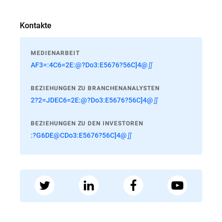
Kontakte
MEDIENARBEIT
AF3=:4C6=2E:@?Do3:E5676?56C]4@∬
BEZIEHUNGEN ZU BRANCHENANALYSTEN
2?2=JDEC6=2E:@?Do3:E5676?56C]4@∬
BEZIEHUNGEN ZU DEN INVESTOREN
:?G6DE@CDo3:E5676?56C]4@∬