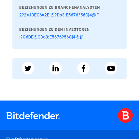
BEZIEHUNGEN ZU BRANCHENANALYSTEN
2?2=JDEC6=2E:@?Do3:E5676?56C]4@∬
BEZIEHUNGEN ZU DEN INVESTOREN
:?G6DE@CDo3:E5676?56C]4@∬