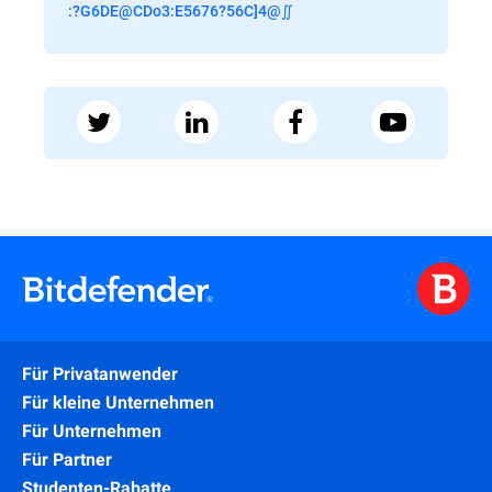
:?G6DE@CDo3:E5676?56C]4@∬
Für Privatanwender
Für kleine Unternehmen
Für Unternehmen
Für Partner
Studenten-Rabatte