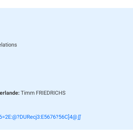
elations
Timm FRIEDRICHS
erlande:
6=2E:@?DURecj3:E5676?56C]4@∬