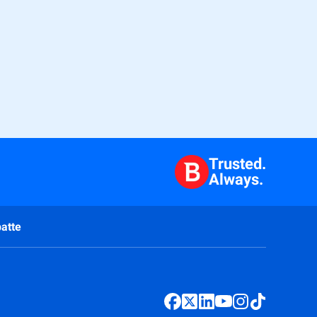
Trusted.
Always.
atte