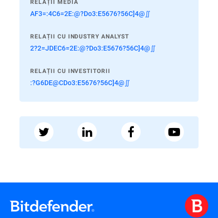
RELAȚII MEDIA
AF3=:4C6=2E:@?Do3:E5676?56C]4@∬
RELAȚII CU INDUSTRY ANALYST
2?2=JDEC6=2E:@?Do3:E5676?56C]4@∬
RELAȚII CU INVESTITORII
:?G6DE@CDo3:E5676?56C]4@∬