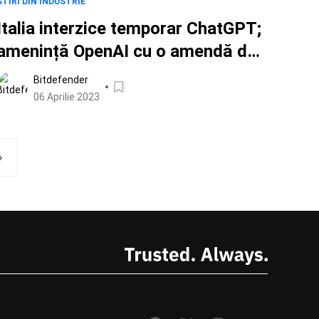
ȘTIRI DIN INDUSTRIE
Italia interzice temporar ChatGPT;
amenință OpenAI cu o amendă de
20 de milioane de euro
Bitdefender
06 Aprilie 2023
›