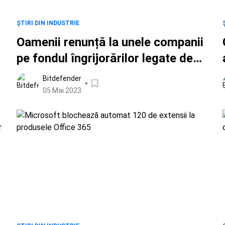
ȘTIRI DIN INDUSTRIE
Oamenii renunță la unele companii
pe fondul îngrijorărilor legate de
confidențialitatea datelor
Bitdefender
05 Mai 2023