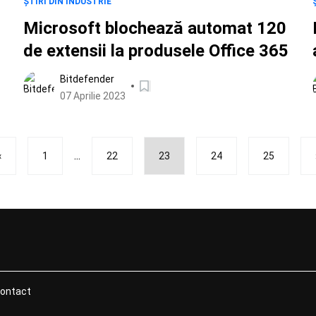
ȘTIRI DIN INDUSTRIE
Microsoft blochează automat 120
de extensii la produsele Office 365
Bitdefender
07 Aprilie 2023
...
‹
1
22
23
24
25
ontact