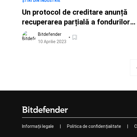
ȘTIRI DIN INDUSTRIE
Un protocol de creditare anunță
recuperarea parțială a fondurilor
după furtul de criptomonedă Euler
Bitdefender
în valoare totală de 200 de
10 Aprilie 2023
milioane de dolari
Informații legale
|
Politica de confidențialitate
|
C