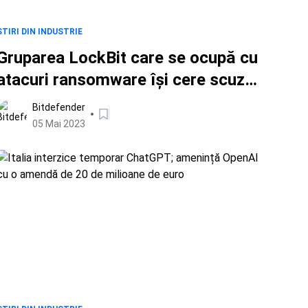
ȘTIRI DIN INDUSTRIE
Gruparea LockBit care se ocupă cu
atacuri ransomware își cere scuze
pentru atacul asupra unei școli și
Bitdefender
oferă gratuit cheia de decriptare
05 Mai 2023