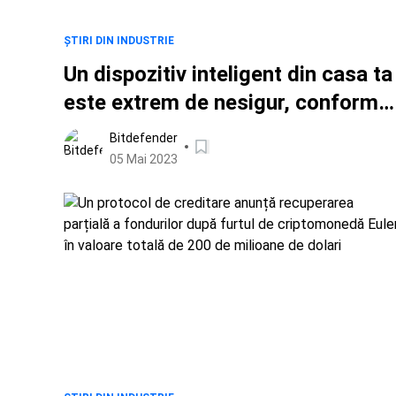
ȘTIRI DIN INDUSTRIE
Un dispozitiv inteligent din casa ta
este extrem de nesigur, conform
unui raport Bitdefender IoT
Bitdefender
05 Mai 2023