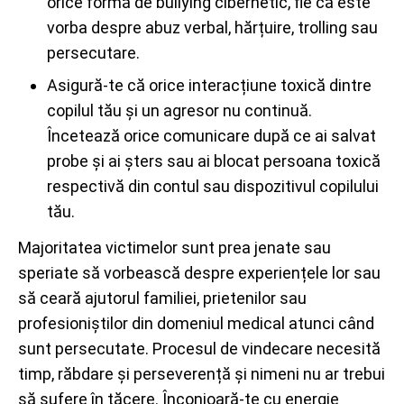
orice formă de bullying cibernetic, fie că este
vorba despre abuz verbal, hărțuire, trolling sau
persecutare.
Asigură-te că orice interacțiune toxică dintre
copilul tău și un agresor nu continuă.
Încetează orice comunicare după ce ai salvat
probe și ai șters sau ai blocat persoana toxică
respectivă din contul sau dispozitivul copilului
tău.
Majoritatea victimelor sunt prea jenate sau
speriate să vorbească despre experiențele lor sau
să ceară ajutorul familiei, prietenilor sau
profesioniștilor din domeniul medical atunci când
sunt persecutate. Procesul de vindecare necesită
timp, răbdare și perseverență și nimeni nu ar trebui
să sufere în tăcere. Înconjoară-te cu energie