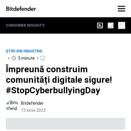
CONSUMER INSIGHTS
ȘTIRI DIN INDUSTRIE
5 minute
Împreună construim
comunități digitale sigure!
#StopCyberbullyingDay
Bitdefender
15 Iunie 2023