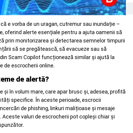
 că e vorba de un uragan, cutremur sau inundație –
e, oferind alerte esențiale pentru a ajuta oamenii să
 prin monitorizarea și detectarea semnelor timpurii
nințării să se pregătească, să evacueze sau să
n Scam Copilot funcționează similar și ajută la
te de escrocherii online.
teme de alertă?
 și în volum mare, care apar brusc și, adesea, profită
tăți specifice. În aceste perioade, escrocii
cercări de phishing, linkuri malițioase și mesaje
 Aceste valuri de escrocherii pot copleși chiar și
espunzător.