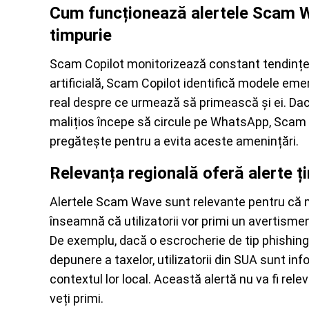
Cum funcționează alertele Scam Wa
timpurie
Scam Copilot monitorizează constant tendințele
artificială, Scam Copilot identifică modele emerg
real despre ce urmează să primească și ei. Dac
malițios începe să circule pe WhatsApp, Scam Wa
pregătește pentru a evita aceste amenințări.
Relevanța regională oferă alerte ț
Alertele Scam Wave sunt relevante pentru că m
înseamnă că utilizatorii vor primi un avertismen
De exemplu, dacă o escrocherie de tip phishing ț
depunere a taxelor, utilizatorii din SUA sunt inf
contextul lor local. Această alertă nu va fi rele
veți primi.