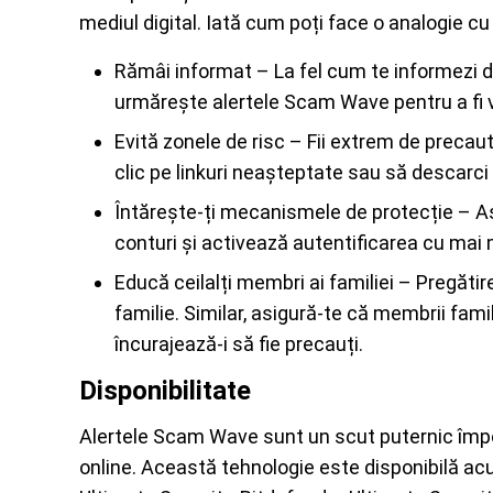
mediul digital. Iată cum poți face o analogie c
Rămâi informat – La fel cum te informezi d
urmărește alertele Scam Wave pentru a fi v
Evită zonele de risc – Fii extrem de precaut 
clic pe linkuri neașteptate sau să descarc
Întărește-ți mecanismele de protecție – As
conturi și activează autentificarea cu mai m
Educă ceilalți membri ai familiei – Pregăti
familie. Similar, asigură-te că membrii fami
încurajează-i să fie precauți.
Disponibilitate
Alertele Scam Wave sunt un scut puternic împotr
online. Această tehnologie este disponibilă ac