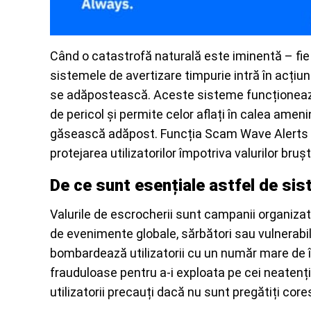
Când o catastrofă naturală este iminentă – fie
sistemele de avertizare timpurie intră în acțiun
se adăpostească. Aceste sisteme funcționează
de pericol și permite celor aflați în calea ame
găsească adăpost. Funcția Scam Wave Alerts di
protejarea utilizatorilor împotriva valurilor bruș
De ce sunt esențiale astfel de sis
Valurile de escrocherii sunt campanii organizate
de evenimente globale, sărbători sau vulnerabili
bombardează utilizatorii cu un număr mare de în
frauduloase pentru a-i exploata pe cei neatenți.
utilizatorii precauți dacă nu sunt pregătiți cor