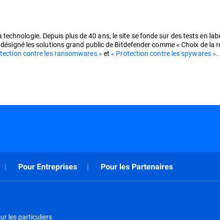
chnologie. Depuis plus de 40 ans, le site se fonde sur des tests en labo
t désigné les solutions grand public de Bitdefender comme « Choix de la 
otection contre les ransomwares »
et
« Protection contre les spywares »
.
Pour Entreprises
Pour les Partenaires
r les particuliers