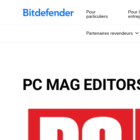
Pour
Pour l
particuliers
entre
Partenaires revendeurs
PC MAG EDITORS