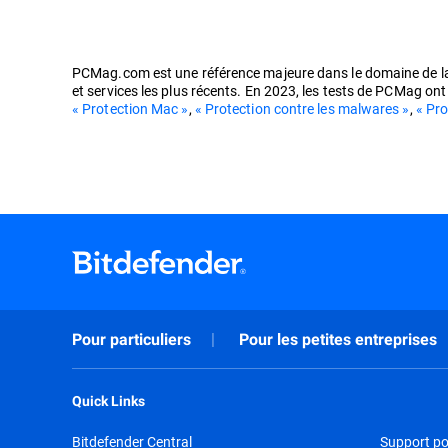
PCMag.com est une référence majeure dans le domaine de la te
et services les plus récents. En 2023, les tests de PCMag on
« Protection Mac »
,
« Protection contre les malwares »
,
« Pr
Pour particuliers
Pour les petites entreprises
Quick Links
Bitdefender Central
Support pou