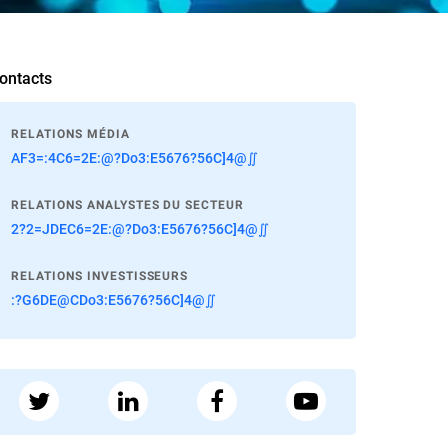
ontacts
RELATIONS MÉDIA
AF3=:4C6=2E:@?Do3:E5676?56C]4@∬
RELATIONS ANALYSTES DU SECTEUR
2?2=JDEC6=2E:@?Do3:E5676?56C]4@∬
RELATIONS INVESTISSEURS
:?G6DE@CDo3:E5676?56C]4@∬