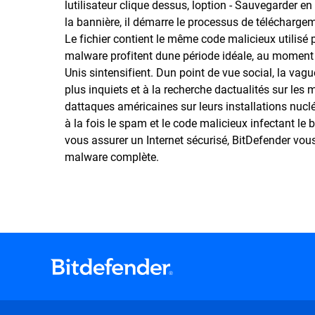
lutilisateur clique dessus, loption - Sauvegarder en ta
la bannière, il démarre le processus de télécharge
Le fichier contient le même code malicieux utilisé 
malware profitent dune période idéale, au moment 
Unis sintensifient. Dun point de vue social, la v
plus inquiets et à la recherche dactualités sur les 
dattaques américaines sur leurs installations nucléa
à la fois le spam et le code malicieux infectant le
vous assurer un Internet sécurisé, BitDefender vou
malware complète.