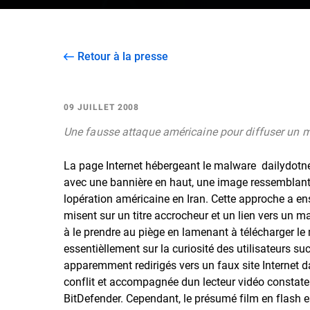
Retour à la presse
09 JUILLET 2008
Une fausse attaque américaine pour diffuser un 
La page Internet hébergeant le malware  dailydotn
avec une bannière en haut, une image ressemblant à
lopération américaine en Iran. Cette approche a en
misent sur un titre accrocheur et un lien vers un mal
à le prendre au piège en lamenant à télécharger l
essentièllement sur la curiosité des utilisateurs sucit
apparemment redirigés vers un faux site Internet d
conflit et accompagnée dun lecteur vidéo constate
BitDefender. Cependant, le présumé film en flash 