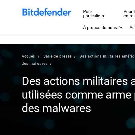
Pour
Pour l
particuliers
entre
À propos de nous
Ac
Accueil
Salle de presse
Des actions militaires améri
des malwares
Des actions militaires
utilisées comme arme 
des malwares