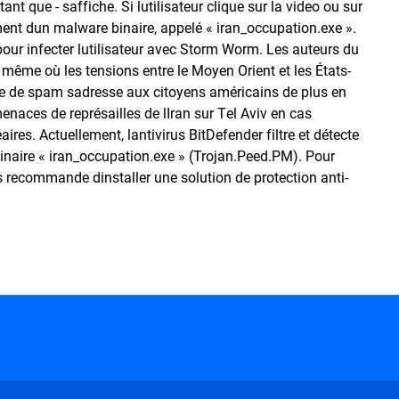
nt que - saffiche. Si lutilisateur clique sur la video ou sur
ment dun malware binaire, appelé « iran_occupation.exe ».
pour infecter lutilisateur avec Storm Worm. Les auteurs du
même où les tensions entre le Moyen Orient et les États-
ague de spam sadresse aux citoyens américains de plus en
menaces de représailles de lIran sur Tel Aviv en cas
ires. Actuellement, lantivirus BitDefender filtre et détecte
 binaire « iran_occupation.exe » (Trojan.Peed.PM). Pour
s recommande dinstaller une solution de protection anti-