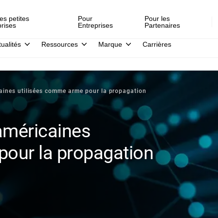
es petites
Pour
Pour les
prises
Entreprises
Partenaires
tualités
Ressources
Marque
Carrières
caines utilisées comme arme pour la propagation
 américaines
pour la propagation