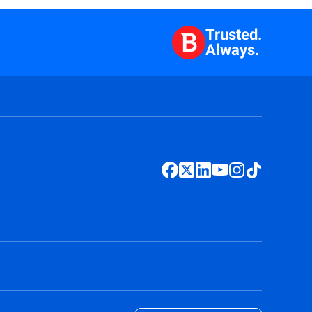
Trusted.
Always.