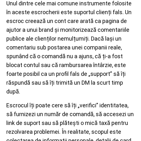
Unul dintre cele mai comune instrumente folosite
în aceste escrocherii este suportul clienți fals. Un
escroc creează un cont care arată ca pagina de
ajutor a unui brand și monitorizează comentariile
publice ale clienților nemulțumiți. Dacă lași un
comentariu sub postarea unei companii reale,
spunând că o comandă nu a ajuns, că ți-a fost
blocat contul sau că rambursarea întârzie, este
foarte posibil ca un profil fals de „support” să îți
răspundă sau să îți trimită un DM la scurt timp
după.
Escrocul îți poate cere să îți „verifici” identitatea,
să furnizezi un număr de comandă, să accesezi un
link de suport sau să plătești o mică taxă pentru
rezolvarea problemei. În realitate, scopul este
colectarea de informații personale, detalii de card