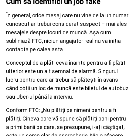
Cum să identifici un job fake
În general, orice mesaj care nu vine de la un numar
cunoscut ar trebui considerat suspect – mai ales
mesajele despre locuri de muncă. Așa cum
subliniază FTC, niciun angajator real nu va iniția
contacta pe calea asta.
Conceptul de a plăti ceva înainte pentru a fi plătit
ulterior este un alt semnal de alarmă. Singurul
lucru pentru care ar trebui să plătești în avans
când obții un loc de muncă este biletul de autobuz
sau Uber-ul până la interviu.
Conform FTC: „Nu plătiți pe nimeni pentru a fi
plătiți. Cineva care vă spune să plătiți bani pentru
a primi banii pe care, se presupune, i-ați câștigat,
este un semn clar de escrocherie. Nicio afacere