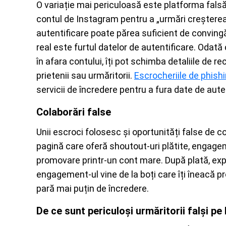
O variație mai periculoasă este platforma fals
contul de Instagram pentru a „urmări creșterea”, 
autentificare poate părea suficient de convingăt
real este furtul datelor de autentificare. Odată 
în afara contului, îți pot schimba detaliile de rec
prietenii sau urmăritorii.
Escrocheriile de phish
servicii de încredere pentru a fura date de auten
Colaborări false
Unii escroci folosesc și oportunități false de c
pagină care oferă shoutout-uri plătite, engagem
promovare printr-un cont mare. După plată, ex
engagement-ul vine de la boți care îți îneacă p
pară mai puțin de încredere.
De ce sunt periculoși urmăritorii falși p