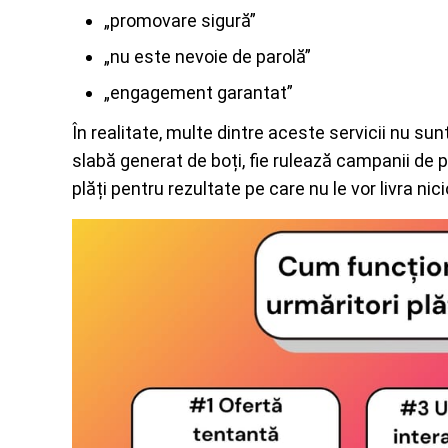
„promovare sigură”
„nu este nevoie de parolă”
„engagement garantat”
În realitate, multe dintre aceste servicii nu sunt
slabă generat de boți, fie rulează campanii de
plăți pentru rezultate pe care nu le vor livra nic