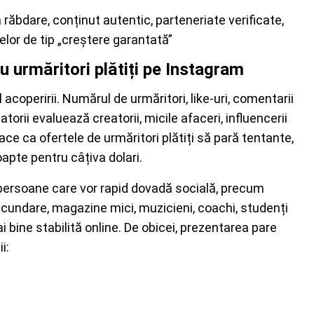
răbdare, conținut autentic, parteneriate verificate,
telor de tip „creștere garantată”
u urmăritori plătiți pe Instagram
al acoperirii. Numărul de urmăritori, like-uri, comentarii
atorii evaluează creatorii, micile afaceri, influencerii
ace ca ofertele de urmăritori plătiți să pară tentante,
apte pentru câțiva dolari.
c persoane care vor rapid dovadă socială, precum
secundare, magazine mici, muzicieni, coachi, studenți
 bine stabilită online. De obicei, prezentarea pare
i: