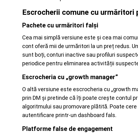
Escrocherii comune cu urmăritori p
Pachete cu urmăritori falși
Cea mai simplă versiune este și cea mai comună
cont oferă mii de urmăritori la un preț redus. Un
sunt boți, conturi inactive sau profiluri suspe
periodice pentru eliminarea activității suspect
Escrocheria cu „growth manager”
O altă versiune este escrocheria cu „growth m
prin DM și pretinde că îți poate crește contul pr
algoritmului sau promovare plătită. Poate cere 
autentificare printr-un dashboard fals.
Platforme false de engagement