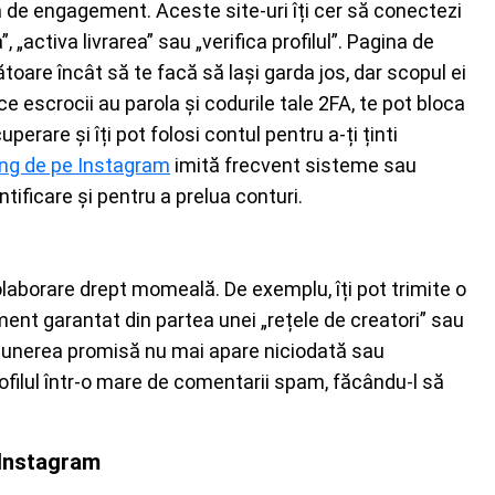
ă de engagement. Aceste site-uri îți cer să conectezi
„activa livrarea” sau „verifica profilul”. Pagina de
oare încât să te facă să lași garda jos, dar scopul ei
ce escrocii au parola și codurile tale 2FA, te pot bloca
uperare și îți pot folosi contul pentru a-ți ținti
ing de pe Instagram
imită frecvent sisteme sau
tificare și pentru a prelua conturi.
olaborare drept momeală. De exemplu, îți pot trimite o
ent garantat din partea unei „rețele de creatori” sau
punerea promisă nu mai apare niciodată sau
rofilul într-o mare de comentarii spam, făcându-l să
e Instagram