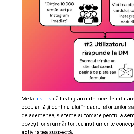
Meta
a spus
că Instagram interzice denaturarea i
popularității conținutului în cadrul eforturilor s
de asemenea, sisteme automate pentru a semnal
poveștilor și urmăritori, cu instrumente concepu
activitatea suspectă.