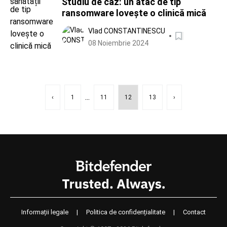
Studiu de caz: un atac de tip
ransomware lovește o clinică mică
Vlad CONSTANTINESCU
08 Noiembrie 2024
...
‹
1
11
12
13
›
Informații legale
|
Politica de confidențialitate
|
Contact