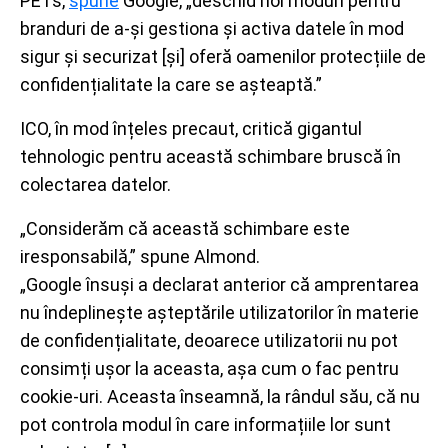
PETs,
spune
Google, „deschid noi moduri pentru
branduri de a-și gestiona și activa datele în mod
sigur și securizat [și] oferă oamenilor protecțiile de
confidențialitate la care se așteaptă.”
ICO, în mod înțeles precaut, critică gigantul
tehnologic pentru această schimbare bruscă în
colectarea datelor.
„Considerăm că această schimbare este
iresponsabilă,” spune Almond.
„Google însuși a declarat anterior că amprentarea
nu îndeplinește așteptările utilizatorilor în materie
de confidențialitate, deoarece utilizatorii nu pot
consimți ușor la aceasta, așa cum o fac pentru
cookie-uri. Aceasta înseamnă, la rândul său, că nu
pot controla modul în care informațiile lor sunt