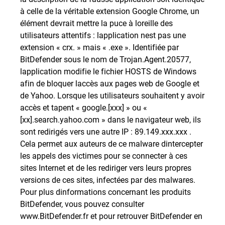
à celle de la véritable extension Google Chrome, un
élément devrait mettre la puce à loreille des
utilisateurs attentifs : lapplication nest pas une
extension « crx. » mais « .exe ». Identifiée par
BitDefender sous le nom de Trojan.Agent.20577,
lapplication modifie le fichier HOSTS de Windows
afin de bloquer laccès aux pages web de Google et
de Yahoo. Lorsque les utilisateurs souhaitent y avoir
accès et tapent « google.[xxx] » ou «
[xx].search.yahoo.com » dans le navigateur web, ils
sont redirigés vers une autre IP : 89.149.xxx.xxx .
Cela permet aux auteurs de ce malware dintercepter
les appels des victimes pour se connecter à ces
sites Internet et de les rediriger vers leurs propres
versions de ces sites, infectées par des malwares.
Pour plus dinformations concernant les produits
BitDefender, vous pouvez consulter
www.BitDefender.fr et pour retrouver BitDefender en