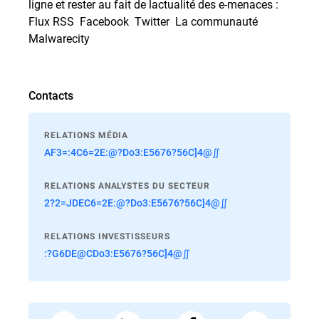
ligne et rester au fait de lactualité des e-menaces : 
Flux RSS

Facebook

Twitter

La communauté
Malwarecity
Contacts
RELATIONS MÉDIA
AF3=:4C6=2E:@?Do3:E5676?56C]4@∬
RELATIONS ANALYSTES DU SECTEUR
2?2=JDEC6=2E:@?Do3:E5676?56C]4@∬
RELATIONS INVESTISSEURS
:?G6DE@CDo3:E5676?56C]4@∬