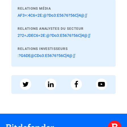
RELATIONS MÉDIA
AF3=:4C6=2E:@?Do3:E5676?56C]4@∬
RELATIONS ANALYSTES DU SECTEUR
2?2=JDEC6=2E:@?Do3:E5676?56C]4@∬
RELATIONS INVESTISSEURS
:?G6DE@CDo3:E5676?56C]4@∬