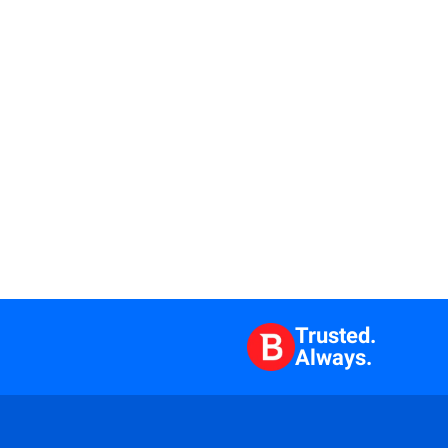
Trusted.
Always.