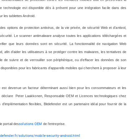
tte technologie est disponible dès à présent pour une intégration facile dans des
r les tablettes Android.
des options de protection antivirus, de la vie privée, de sécurité Web et d’antivol,
écurité. Le scanner antimalware analyse toutes les applications téléchargées et
érifier que leurs données sont en sécurité. La fonctionnalité de navigation Web
afin d’aider les utilisateurs à se protéger contre les malwares, les tentatives de
lle de suivre et de verrouiller son périphérique, ou d’effacer les données de son
 disponibles pour les fabricants d’appareils mobiles qui cherchent à proposer à leur
le est devenue un facteur déterminant aussi bien pour les consommateurs et les
té», déclare Peter Laakkonen, Responsable OEM et Licences technologiques chez
implémentation flexibles, Bitdefender est un partenaire idéal pour fournir de la
solutions OEM
e portail des
de l’entreprise.
defender.fr/solutions/mobile-security-android.html