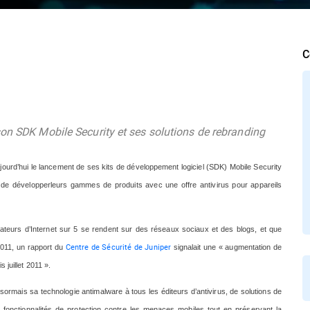
C
son SDK Mobile Security et ses solutions de rebranding
ujourd’hui le lancement de ses kits de développement logiciel (SDK) Mobile Security
de développerleurs gammes de produits avec une offre antivirus pour appareils
lisateurs d’Internet sur 5 se rendent sur des réseaux sociaux et des blogs, et que
Centre de Sécurité de Juniper
2011, un rapport du
signalait une « augmentation de
juillet 2011 ».
ormais sa technologie antimalware à tous les éditeurs d’antivirus, de solutions de
 fonctionnalités de protection contre les menaces mobiles tout en préservant la