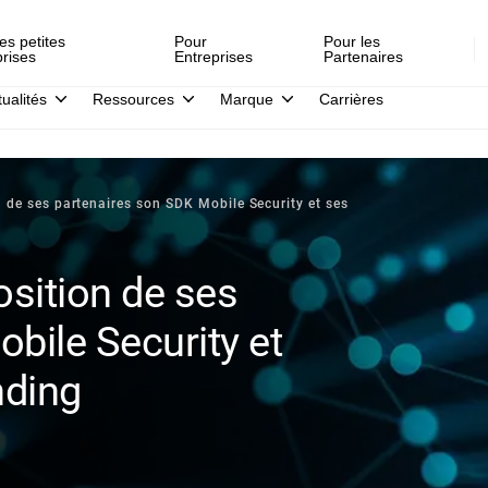
es petites
Pour
Pour les
prises
Entreprises
Partenaires
tualités
Ressources
Marque
Carrières
n de ses partenaires son SDK Mobile Security et ses
osition de ses
bile Security et
nding