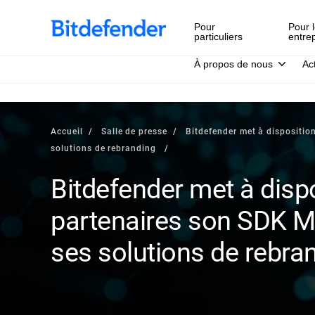
Pour
Pour l
particuliers
entre
À propos de nous
Ac
Accueil
Salle de presse
Bitdefender met à dispositio
solutions de rebranding
Bitdefender met à disp
partenaires son SDK Mo
ses solutions de rebra