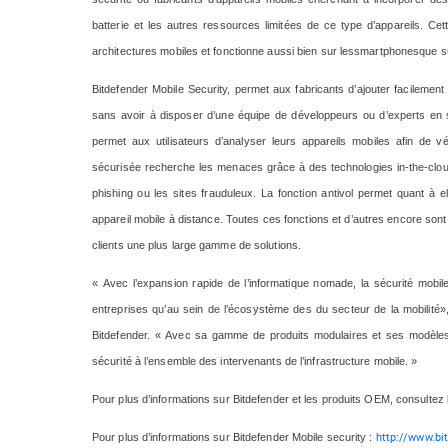
batterie et les autres ressources limitées de ce type d’appareils. Ce
architectures mobiles et fonctionne aussi bien sur lessmartphonesque su
Bitdefender Mobile Security, permet aux fabricants d’ajouter facilement 
sans avoir à disposer d’une équipe de développeurs ou d’experts en s
permet aux utilisateurs d’analyser leurs appareils mobiles afin de v
sécurisée recherche les menaces grâce à des technologies in-the-cloud, 
phishing ou les sites frauduleux. La fonction antivol permet quant à e
appareil mobile à distance. Toutes ces fonctions et d’autres encore sont
clients une plus large gamme de solutions.
« Avec l’expansion rapide de l’informatique nomade, la sécurité mobi
entreprises qu’au sein de l’écosystème des du secteur de la mobili
Bitdefender. « Avec sa gamme de produits modulaires et ses modèles d’
sécurité à l’ensemble des intervenants de l’infrastructure mobile. »
Pour plus d’informations sur Bitdefender et les produits OEM, consultez l
http://www.bit
Pour plus d’informations sur Bitdefender Mobile security :