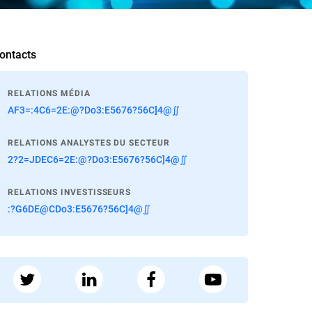
ontacts
RELATIONS MÉDIA
AF3=:4C6=2E:@?Do3:E5676?56C]4@∬
RELATIONS ANALYSTES DU SECTEUR
2?2=JDEC6=2E:@?Do3:E5676?56C]4@∬
RELATIONS INVESTISSEURS
:?G6DE@CDo3:E5676?56C]4@∬