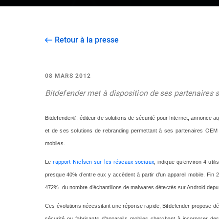
Retour à la presse
08 MARS 2012
Bitdefender met à disposition de ses partenaires 
Bitdefender®, éditeur de solutions de sécurité pour Internet, annonce a
et de ses solutions de rebranding permettant à ses partenaires OEM 
mobiles.
rapport Nielsen sur les réseaux sociaux
Le
, indique qu’environ 4 uti
presque 40% d’entre eux y accèdent à partir d’un appareil mobile. Fin 
472% du nombre d’échantillons de malwares détectés sur Android depuis 
Ces évolutions nécessitant une réponse rapide, Bitdefender propose dés
sécurité ou fabricants d’appareils mobiles cherchant à incorporer des