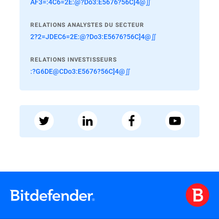
AF3=:4C6=2E:@?Do3:E5676?56C]4@∬
RELATIONS ANALYSTES DU SECTEUR
2?2=JDEC6=2E:@?Do3:E5676?56C]4@∬
RELATIONS INVESTISSEURS
:?G6DE@CDo3:E5676?56C]4@∬