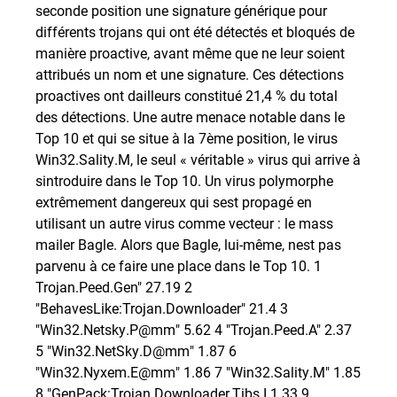
seconde position une signature générique pour
différents trojans qui ont été détectés et bloqués de
manière proactive, avant même que ne leur soient
attribués un nom et une signature. Ces détections
proactives ont dailleurs constitué 21,4 % du total
des détections. Une autre menace notable dans le
Top 10 et qui se situe à la 7ème position, le virus
Win32.Sality.M, le seul « véritable » virus qui arrive à
sintroduire dans le Top 10. Un virus polymorphe
extrêmement dangereux qui sest propagé en
utilisant un autre virus comme vecteur : le mass
mailer Bagle. Alors que Bagle, lui-même, nest pas
parvenu à ce faire une place dans le Top 10. 1
Trojan.Peed.Gen" 27.19 2
"BehavesLike:Trojan.Downloader" 21.4 3
"Win32.Netsky.P@mm" 5.62 4 "Trojan.Peed.A" 2.37
5 "Win32.NetSky.D@mm" 1.87 6
"Win32.Nyxem.E@mm" 1.86 7 "Win32.Sality.M" 1.85
8 "GenPack:Trojan.Downloader.Tibs.I 1.33 9