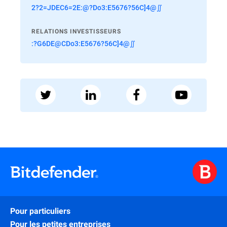
2?2=JDEC6=2E:@?Do3:E5676?56C]4@∬
RELATIONS INVESTISSEURS
:?G6DE@CDo3:E5676?56C]4@∬
Pour particuliers
Pour les petites entreprises