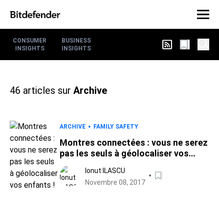
CONSUMER
BUSINESS
INSIGHTS
INSIGHTS
46
articles sur
Archive
ARCHIVE
FAMILY SAFETY
Montres connectées : vous ne serez
pas les seuls à géolocaliser vos
enfants !
Ionut ILASCU
Novembre 08, 2017