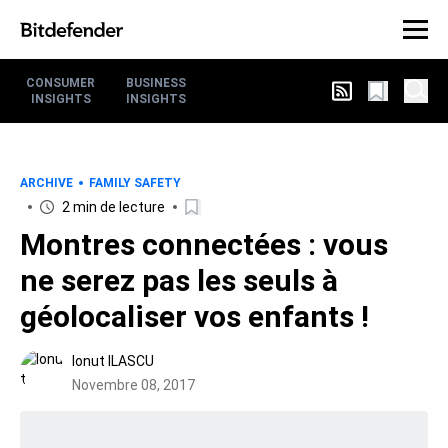
CONSUMER
BUSINESS
INSIGHTS
INSIGHTS
ARCHIVE
FAMILY SAFETY
2 min de lecture
Montres connectées : vous
ne serez pas les seuls à
géolocaliser vos enfants !
Ionut ILASCU
Novembre 08, 2017