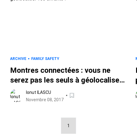
ARCHIVE
FAMILY SAFETY
Montres connectées : vous ne
serez pas les seuls à géolocaliser
vos enfants !
Ionut ILASCU
Novembre 08, 2017
1